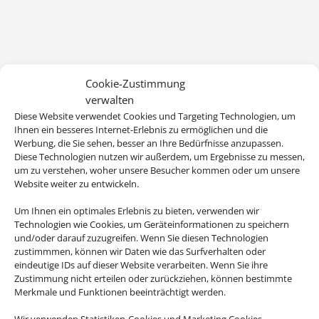
Cookie-Zustimmung
verwalten
Diese Website verwendet Cookies und Targeting Technologien, um
Ihnen ein besseres Internet-Erlebnis zu ermöglichen und die
Werbung, die Sie sehen, besser an Ihre Bedürfnisse anzupassen.
Diese Technologien nutzen wir außerdem, um Ergebnisse zu messen,
um zu verstehen, woher unsere Besucher kommen oder um unsere
Website weiter zu entwickeln.
Wir brauchen Ihre Einwilligung
Um Ihnen ein optimales Erlebnis zu bieten, verwenden wir
Technologien wie Cookies, um Geräteinformationen zu speichern
Um diesen Inhalt darzustellen, aktivieren Sie bitte die Cookies. Es
und/oder darauf zuzugreifen. Wenn Sie diesen Technologien
werden ggf. personenbezogene Daten verarbeitet.
zustimmmen, können wir Daten wie das Surfverhalten oder
eindeutige IDs auf dieser Website verarbeiten. Wenn Sie ihre
Cookies akzeptieren
Zustimmung nicht erteilen oder zurückziehen, können bestimmte
Merkmale und Funktionen beeinträchtigt werden.
Wir verwenden Statistiken-Cookies und Marketing Cookies.