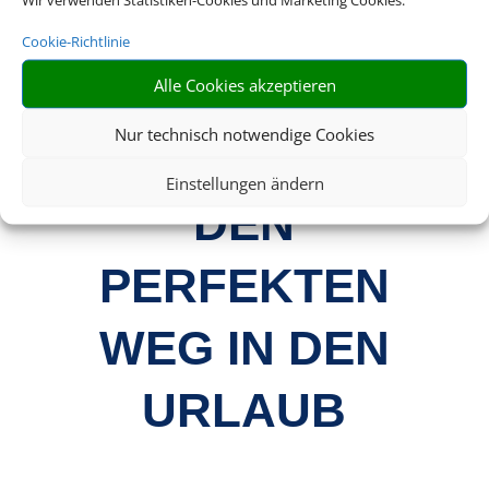
Cookie-Richtlinie
IHR FLUG-
Alle Cookies akzeptieren
Nur technisch notwendige Cookies
EXPERTE FÜR
Einstellungen ändern
DEN
PERFEKTEN
WEG IN DEN
URLAUB