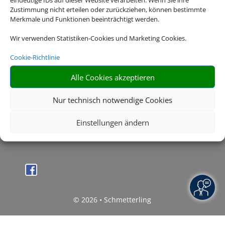
Zustimmung nicht erteilen oder zurückziehen, können bestimmte
Cookies akzeptieren
Merkmale und Funktionen beeinträchtigt werden.
Wir verwenden Statistiken-Cookies und Marketing Cookies.
Die Abwicklung der Buchung übernimmt Schmetterling
International GmbH & Co.KG im Auftrag des Webseiteninhabers.
Cookie-Richtlinie
Alle Cookies akzeptieren
Rechtliche Informationen
Nur technisch notwendige Cookies
Impressum
|
Datenschutzerklärung
|
Online Check-In
|
Einstellungen ändern
Service
|
Blacklisted Airlines
|
AGB
|
Barrierefreiheitserklärung
© 2026 • Schmetterling